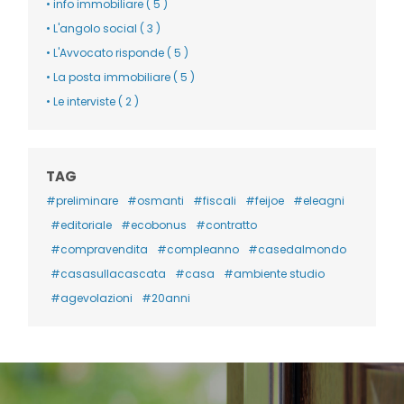
• info immobiliare ( 5 )
• L'angolo social ( 3 )
• L'Avvocato risponde ( 5 )
• La posta immobiliare ( 5 )
• Le interviste ( 2 )
TAG
#preliminare
#osmanti
#fiscali
#feijoe
#eleagni
#editoriale
#ecobonus
#contratto
#compravendita
#compleanno
#casedalmondo
#casasullacascata
#casa
#ambiente studio
#agevolazioni
#20anni