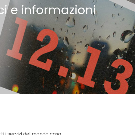
i e informazioni
assano&Dintorni
ti i servizi del mondo casa.